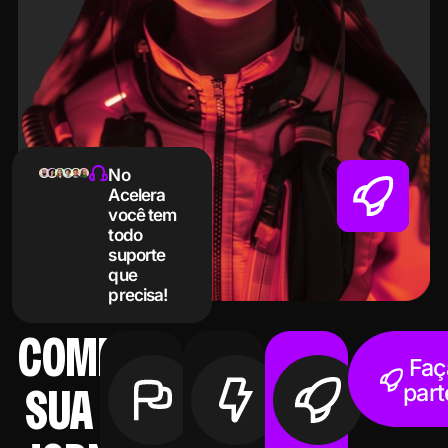
No
Acelera
você tem
todo
suporte
que
precisa!
COMECE
Faç
part
SUA