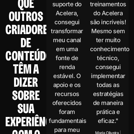
QUE
suporte do
treinamentos
OUTROS
Acelera,
do Acelera
consegui
são incríveis!
CRIADORES
transformar
Mesmo sem
DE
meu canal
ter muito
em uma
conhecimento
CONTEÚDO
fonte de
técnico,
TÊM A
renda
consegui
estável. O
implementar
DIZER
apoio e os
todas as
SOBRE
recursos
estratégias
oferecidos
de maneira
SUA
foram
prática e
EXPERIÊNCIA
fundamentais
eficaz."
para meu
Maria Oliveira
|