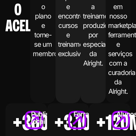
O
o
e
a
em
plano
encontre
treinamentos
nosso
ACELERA
e
cursos
produzidos
marketpl
torne-
e
por
ferramen
se um
treinamentos
especialistas
e
membro.
exclusivos.
da
serviços
Alright.
com a
curadoria
da
Alright.
Publishers
Ferramentas
Aluno
+300
+3.100
+120
locais