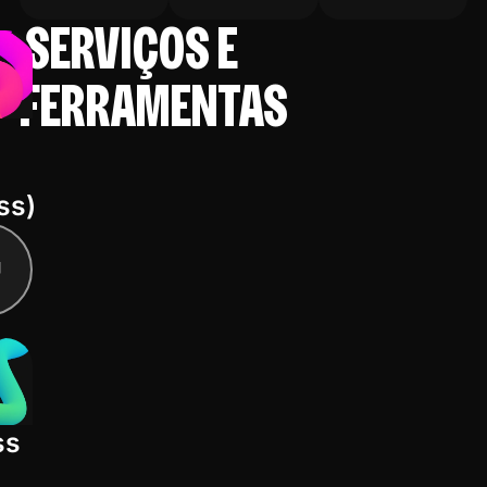
SERVIÇOS E
FERRAMENTAS
ss)
ss