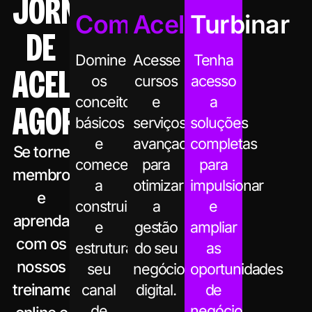
JORNADA
Começar
Acelerar
Turbinar
DE
Domine
Acesse
Tenha
ACELERAÇÃO
os
cursos
acesso
conceitos
e
a
AGORA
básicos
serviços
soluções
e
avançados
completas
Se torne
comece
para
para
membro
a
otimizar
impulsionar
e
construir
a
e
aprenda
e
gestão
ampliar
com os
estruturar
do seu
as
nossos
seu
negócio
oportunidades
treinamentos
canal
digital.
de
de
negócio