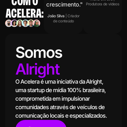
COM O
crescimento."
Produtora de vídeos
ACELERA:
João Silva
| Criador
de conteúdo
Somos
Alright
O Acelera é uma iniciativa da Alright,
uma startup de mídia 100% brasileira,
comprometida em impulsionar
comunidades através de veículos de
comunicação locais e especializados.