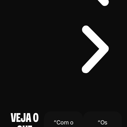
VEJA O
“Com o
“Os