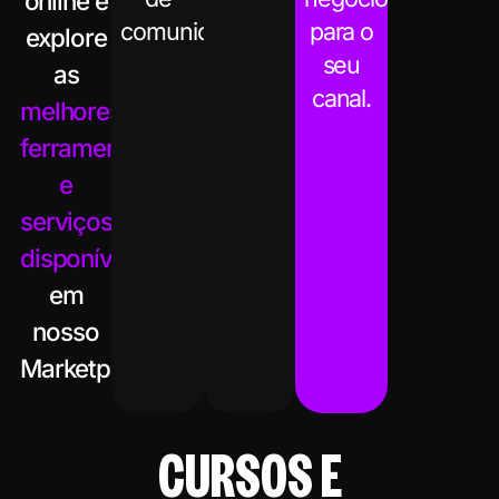
online e
comunicação.
para o
explore
seu
as
canal.
melhores
ferramentas
e
serviços
disponíveis
em
nosso
Marketplace!
CURSOS E