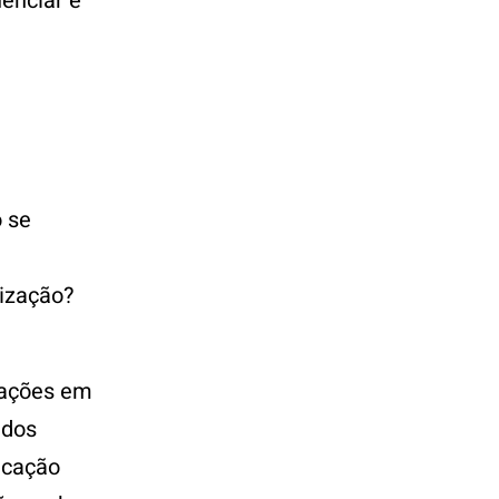
uenciar e
o se
lização?
ulações em
ados
icação