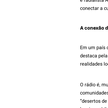
e radialista 
conectar a cu
A conexão d
Em um país c
destaca pela
realidades l
O rádio é, m
comunidades
“desertos de