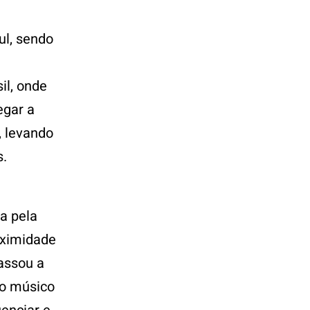
ul, sendo
il, onde
egar a
, levando
.
a pela
oximidade
assou a
 o músico