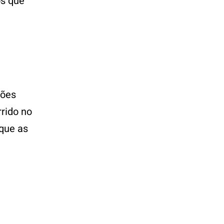
os que
ções
rido no
 que as