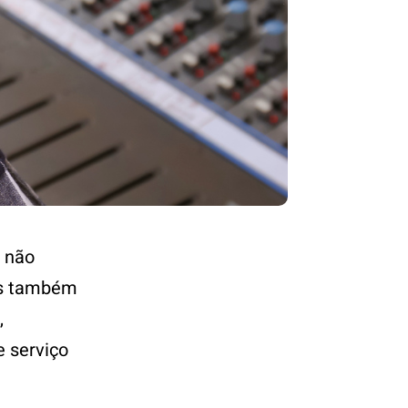
 não
as também
,
e serviço