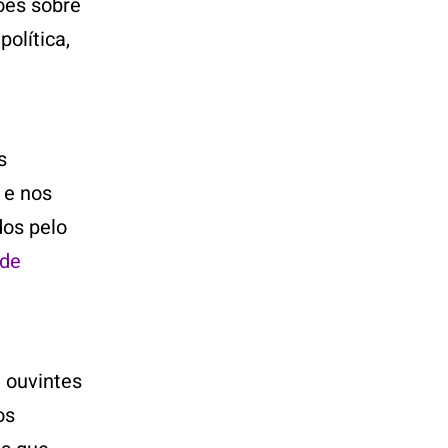
ões sobre
olítica,
s
 e nos
os pelo
 de
 ouvintes
os