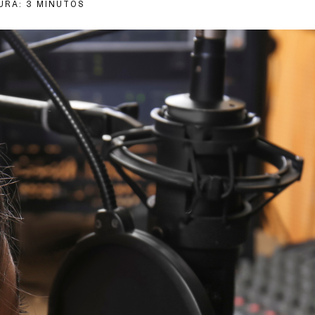
URA:
3
MINUTOS