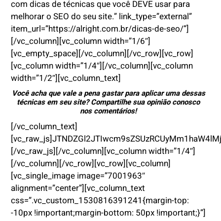
com dicas de técnicas que você DEVE usar para
melhorar o SEO do seu site.” link_type=”external”
item_url=”https://alright.com.br/dicas-de-seo/”]
[/vc_column][vc_column width=”1/6″]
[vc_empty_space][/vc_column][/vc_row][vc_row]
[vc_column width=”1/4″][/vc_column][vc_column
width=”1/2″][vc_column_text]
Você acha que vale a pena gastar para aplicar uma dessas
técnicas em seu site? Compartilhe sua opinião conosco
nos comentários!
[/vc_column_text]
[vc_raw_js]JTNDZGl2JTIwcm9sZSUzRCUyMm1haW4lM
[/vc_raw_js][/vc_column][vc_column width=”1/4″]
[/vc_column][/vc_row][vc_row][vc_column]
[vc_single_image image=”7001963″
alignment=”center”][vc_column_text
css=”.vc_custom_1530816391241{margin-top:
-10px !important;margin-bottom: 50px !important;}”]