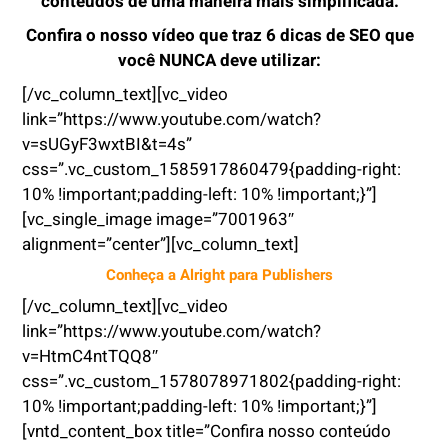
conteúdos de uma maneira mais simplificada.
Confira o nosso vídeo que traz 6 dicas de SEO que
você NUNCA deve utilizar:
[/vc_column_text][vc_video
link=”https://www.youtube.com/watch?
v=sUGyF3wxtBI&t=4s”
css=”.vc_custom_1585917860479{padding-right:
10% !important;padding-left: 10% !important;}”]
[vc_single_image image=”7001963″
alignment=”center”][vc_column_text]
Conheça
a Alright para Publishers
[/vc_column_text][vc_video
link=”https://www.youtube.com/watch?
v=HtmC4ntTQQ8″
css=”.vc_custom_1578078971802{padding-right:
10% !important;padding-left: 10% !important;}”]
[vntd_content_box title=”Confira nosso conteúdo