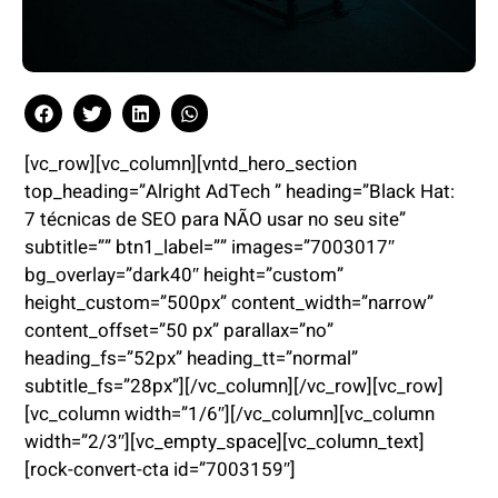
[vc_row][vc_column][vntd_hero_section
top_heading=”Alright AdTech ” heading=”Black Hat:
7 técnicas de SEO para NÃO usar no seu site”
subtitle=”” btn1_label=”” images=”7003017″
bg_overlay=”dark40″ height=”custom”
height_custom=”500px” content_width=”narrow”
content_offset=”50 px” parallax=”no”
heading_fs=”52px” heading_tt=”normal”
subtitle_fs=”28px”][/vc_column][/vc_row][vc_row]
[vc_column width=”1/6″][/vc_column][vc_column
width=”2/3″][vc_empty_space][vc_column_text]
[rock-convert-cta id=”7003159″]