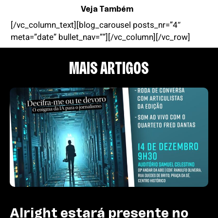
Veja Também
[/vc_column_text][blog_carousel posts_nr=”4″
meta=”date” bullet_nav=””][/vc_column][/vc_row]
MAIS ARTIGOS
Alright estará presente no